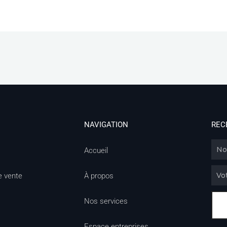
NAVIGATION
REC
Nom
Accueil
Email
e vente
À propos
Nos services
Espace entreprises