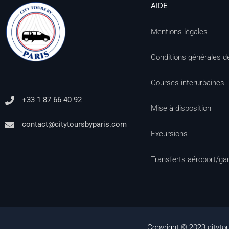
AIDE
Mentions légales
Conditions générales d
Courses interurbaines
+33 1 87 66 40 92
Mise à disposition
contact@citytoursbyparis.com
Excursions
Transferts aéroport/ga
Copyright © 2023 cityto