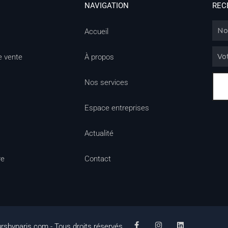
NAVIGATION
REC
Nom
Accueil
Email
e vente
À propos
Nos services
Espace entreprises
Actualité
re
Contact
F
I
L
ursbyparis.com - Tous droits réservés