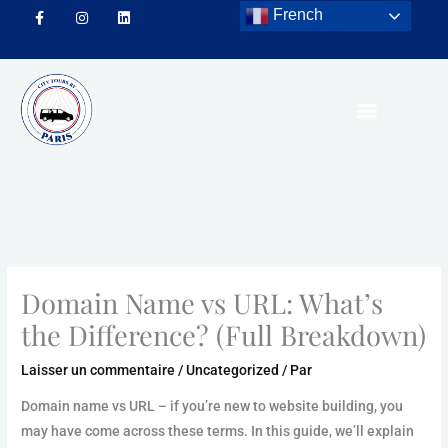
Aller
French
au
F
I
L
contenu
a
n
i
c
s
n
e
t
k
b
a
e
o
g
d
o
r
i
k
a
n
-
m
f
Domain Name vs URL: What’s
the Difference? (Full Breakdown)
Laisser un commentaire
/
Uncategorized
/ Par
Domain name vs URL – if you’re new to website building, you
may have come across these terms. In this guide, we’ll explain